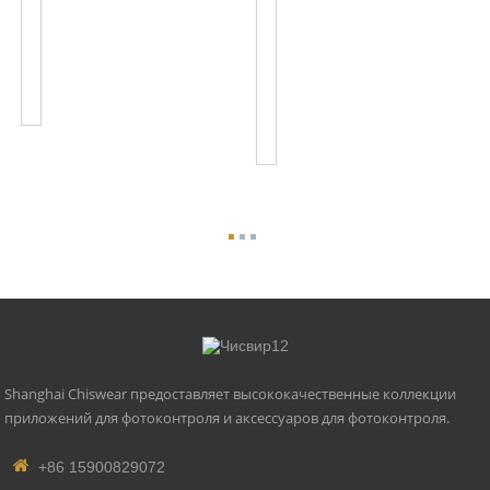
701J
Контактный
Комплекты
Разъем
Разъемов
Zhaga
Zhaga
Book18
Стандартный
И
Интерфейс...
Базовые
Комплекты
Zhaga
Shanghai Chiswear предоставляет высококачественные коллекции
приложений для фотоконтроля и аксессуаров для фотоконтроля.
+86 15900829072