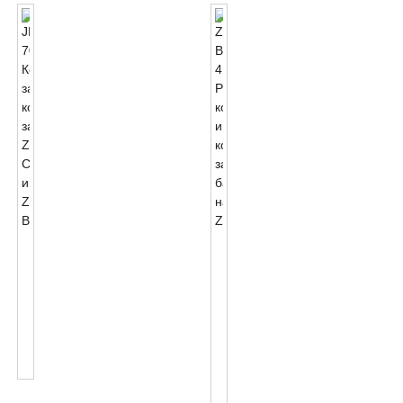
JL-
Zhaga
701J
Book18
Zhaga
4
Приклучоци
PIN
За
Конектор
Конектори
И
Стандарден
Комплети
Интерфејс...
За
Бази
На