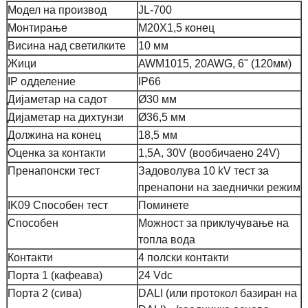
Модел на производ
JL-700
Монтирање
M20X1,5 конец
Висина над светилките
10 мм
Жици
AWM1015, 20AWG, 6" (120мм)
IP одделение
IP66
Дијаметар на садот
Ø30 мм
Дијаметар на дихтунзи
Ø36,5 мм
Должина на конец
18,5 мм
Оценка за контакти
1,5A, 30V (вообичаено 24V)
Пренапонски тест
Задоволува 10 kV тест за
пренапони на заеднички режим
IK09 Способен тест
Поминете
Способен
Можност за приклучување на
топла вода
Контакти
4 полски контакти
Порта 1 (кафеава)
24 Vdc
Порта 2 (сива)
DALI (или протокол базиран на