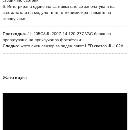
странично свртени
6. Интегрирана единечна заптивка што се запечатува и на
светилката и на модулот што го минимизира времето на
склопување
Претходно:
JL-205C&JL-200Z-14 120-277 VAC брава со
превртување на приклучок за фотоќелии
Следно:
Фото очен сензор за ѕиден пакет LED светло JL-102A
Жага видео