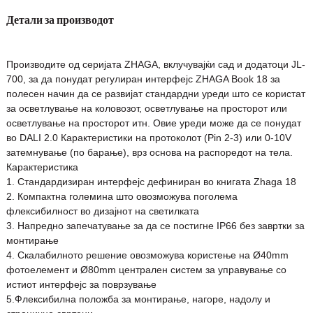
Детали за производот
Производите од серијата ZHAGA, вклучувајќи сад и додатоци JL-
700, за да понудат регулиран интерфејс ZHAGA Book 18 за
полесен начин да се развијат стандардни уреди што се користат
за осветлување на коловозот, осветлување на просторот или
осветлување на просторот итн. Овие уреди може да се понудат
во DALI 2.0 Карактеристики на протоколот (Pin 2-3) или 0-10V
затемнување (по барање), врз основа на распоредот на тела.
Карактеристика
1. Стандардизиран интерфејс дефиниран во книгата Zhaga 18
2. Компактна големина што овозможува поголема
флексибилност во дизајнот на светилката
3. Напредно запечатување за да се постигне IP66 без завртки за
монтирање
4. Скалабилното решение овозможува користење на Ø40mm
фотоелемент и Ø80mm централен систем за управување со
истиот интерфејс за поврзување
5.Флексибилна положба за монтирање, нагоре, надолу и