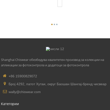
Zhaga
Shanghai Chiswear обезбедува квалитетен производ за колекции на
апликации за фотоконтрола и додатоци за фотоконтрола
+86 15900829072
Број 4292, патот Хутаи, округ Баошан Шангај-бренд чисвеар
wally@chiswear.com
Категории