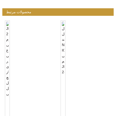
محصولات مرتبط
کنترل
فتوسل
هوشمند
بی
سیم
JL-
NB-
217C
IOT
لوازم
J...
جانبی