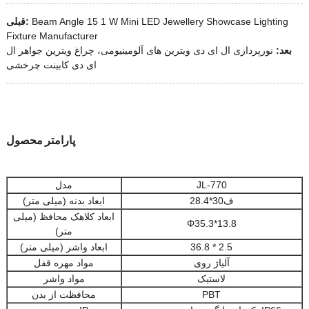
Beam Angle 15 1 W Mini LED Jewellery Showcase Lighting
قبلی:
Fixture Manufacturer
بعد:
نورپردازی ال ای دی ویترین های آلومینیومی، چراغ ویترین جواهر ال
ای دی کابینت چرخشی
پارامتر محصول
JL-770
مدل
ف30*28.4
ابعاد بدنه (میلی متر)
ابعاد کلاهک محافظ (میلی
Φ35.3*13.8
متر)
36.8 * 2.5
ابعاد واشر (میلی متر)
آلیاژ روی
مواد مهره قفل
لاستیک
مواد واشر
PBT
محافظت از بدن