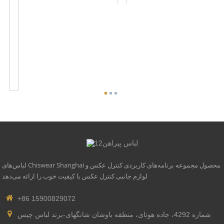
پیچ
و
تاب
نور
خیابان
در
فضای
باز
...
لباس‌های Chiswear Shanghai محصول مجموعه برنامه‌های کاربردی کنترل عکس و
لوازم جانبی کنترل عکس با کیفیت خوب را ارائه می‌دهد
+86 15900829072
شماره 4292، جاده هوتای، منطقه باوشان شانگهای-برند لباس چیس