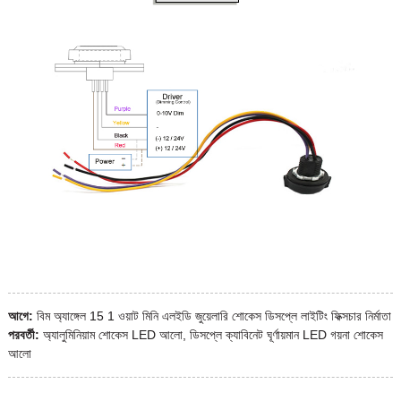
আগে:
বিম অ্যাঙ্গেল 15 1 ওয়াট মিনি এলইডি জুয়েলারি শোকেস ডিসপ্লে লাইটিং ফিক্সচার নির্মাতা
পরবর্তী:
অ্যালুমিনিয়াম শোকেস LED আলো, ডিসপ্লে ক্যাবিনেট ঘূর্ণায়মান LED গয়না শোকেস
আলো