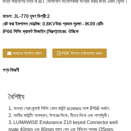
মধ্যে পরিবেশের তথ্য বা IoT যোগাযোগ সংযোগকারী সংগ্রহ করার জন্য একটি সেন্সিং।
মডেল: JL-770 দূষণ ডিগ্রী:2
রেট করা ইমপালস ভোল্টেজ: 0.8KV
উচ্চ প্রভাব সুরক্ষা - IK09 রেটিং
IP66 সিলিং ক্রাফট ডিজাইন (বিকল্প)
তারের: ঐচ্ছিক
আমাদের ইমেইল পাঠান
PDF হিসেবে ডাউনলোড করুন
পণ্য বিবরণী
বৈশিষ্ট্য
1. অনন্য প্রো-ক্র্যাফ্ট সিলিং কোন মাউন্ট screws সঙ্গে IP66 অর্জন.
2. নমনীয় মাউন্টিং অবস্থান, উপরের দিকে, নীচের দিকে এবং পার্শ্বমুখী।
3. LUMAWISE Endurance Z10 keyed Connector well
mate 40mm এবং 80mm ব্যাস বেস এবং বিভিন্ন গম্বুজ (35mm,