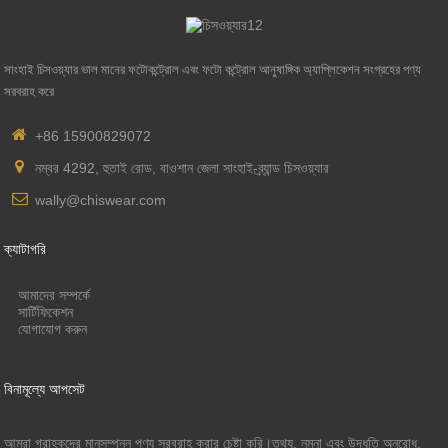
সাংহাই চিসওয়্যার ভাল মানের ফটোকন্ট্রোল এবং ফটো কন্ট্রোল আনুষাঙ্গিক অ্যাপ্লিকেশন সংগ্রহের পণ্য
সরবরাহ করে
+86 15900829072
নম্বর 4292, হুতাই রোড, বাওশান জেলা সাংহাই-ব্র্যান্ড চিসওয়্যার
wally@chiswear.com
ক্যাটাগরি
আমাদের সম্পর্কে
সার্টিফিকেশন
যোগাযোগ করুন
বিনামূল্যে আপসেট
আমরা গ্রাহকদের মানসম্পন্ন পণ্য সরবরাহ করার চেষ্টা করি।তথ্য, নমুনা এবং উদ্ধৃতি অনুরোধ,