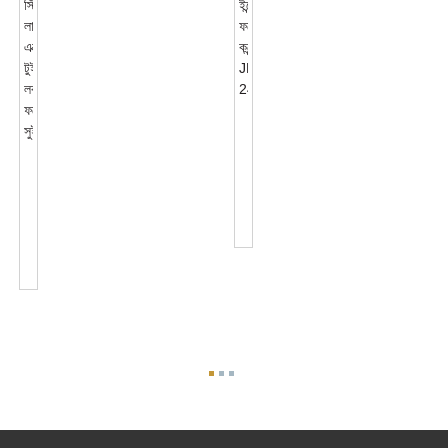
ওয়্যারলেস
এনবি-
আইওটি
JL-
ইন্টেলিজেন্ট
217C
ফটোসেল
আউটডোর
কন্ট্রোল
স্ট্রিট
জে...
লাইট
এক্সেসরিজ
টুইস্ট...