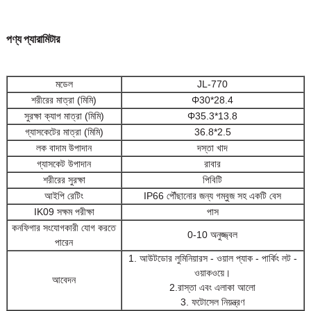
পণ্য প্যারামিটার
মডেল
JL-770
শরীরের মাত্রা (মিমি)
Φ30*28.4
সুরক্ষা ক্যাপ মাত্রা (মিমি)
Φ35.3*13.8
গ্যাসকেটের মাত্রা (মিমি)
36.8*2.5
লক বাদাম উপাদান
দস্তা খাদ
গ্যাসকেট উপাদান
রাবার
শরীরের সুরক্ষা
পিবিটি
আইপি রেটিং
IP66 পৌঁছানোর জন্য গম্বুজ সহ একটি বেস
IK09 সক্ষম পরীক্ষা
পাস
কনফিগার সংযোগকারী যোগ করতে
0-10 অনুজ্জ্বল
পারেন
1. আউটডোর লুমিনিয়ারস - ওয়াল প্যাক - পার্কিং লট -
ওয়াকওয়ে।
আবেদন
2.রাস্তা এবং এলাকা আলো
3. ফটোসেল নিয়ন্ত্রণ