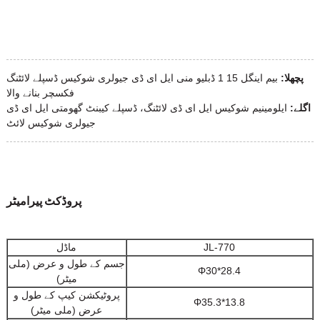
پچھلا:
بیم اینگل 15 1 ڈبلیو منی ایل ای ڈی جیولری شوکیس ڈسپلے لائٹنگ
فکسچر بنانے والا
اگلے:
ایلومینیم شوکیس ایل ای ڈی لائٹنگ، ڈسپلے کیبنٹ گھومتی ایل ای ڈی
جیولری شوکیس لائٹ
پروڈکٹ پیرامیٹر
JL-770
ماڈل
جسم کے طول و عرض (ملی
Φ30*28.4
میٹر)
پروٹیکشن کیپ کے طول و
Φ35.3*13.8
عرض (ملی میٹر)