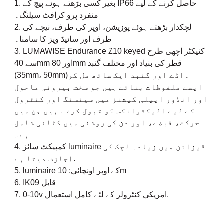
1. بغیر کسی بڑھتے ہوئے پیچ کے IP66 حاصل کرنے کے لیے
منفرد پرو کرافٹ سیلنگ۔
2. لچکدار بڑھتے ہوئے پوزیشن، اوپر کی طرف، نیچے کی
طرف اور سائیڈ ویز کا سامنا۔
3. LUMAWISE Endurance Z10 keyed کنیکٹر اچھی طرح
سے 40mm اور 80mm قطر کی بنیاد اور مختلف گنبد
(35mm، 50mm)۔اڈے اور گنبد ایک ساتھ مل کر
ایسے ملفوظات بناتے ہیں جو سخت بیرونی ماحول
اور انڈور ایپلی کیشنز میں سینسنگ اور کنٹرول
کے لیے الیکٹرانکس کو قبول کرتے ہیں جن میں
حرکت، قبضے، اور دن کی روشنی میں کٹائی شامل
ہے۔
4. کمپیکٹ سائز luminaire ڈیزائن میں زیادہ لچک کی
اجازت دیتا ہے.
5. luminaire کے اوپر اونچائی: 10m
6. IK09 قابل
7. 0-10v امریکی کنٹرولر کے لئے کامل استعمال.