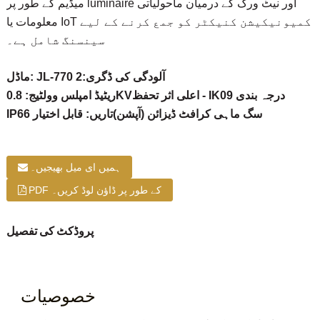
میڈیم کے طور پر luminaire اور نیٹ ورک کے درمیان ماحولیاتی
معلومات یا IoT کمیونیکیشن کنیکٹر کو جمع کرنے کے لیے
سینسنگ شامل ہے۔
ماڈل: JL-770 آلودگی کی ڈگری:2
اعلی اثر تحفظ - IK09 درجہ بندی
ریٹیڈ امپلس وولٹیج: 0.8KV
IP66 سگ ماہی کرافٹ ڈیزائن (آپشن)
تاریں: قابل اختیار
ہمیں ای میل بھیجیں۔
PDF کے طور پر ڈاؤن لوڈ کریں۔
پروڈکٹ کی تفصیل
خصوصیات