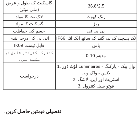
گاسکیٹ کے طول و عرض
36.8*2.5
(ملی میٹر)
زنک کھوٹ
لاک نٹ کا مواد
ربڑ
گسکیٹ کا مواد
پی بی ٹی
جسم کی حفاظت
IP66 تک پہنچنے کے لیے گنبد کے ساتھ ایک اڈہ
آئی پی کی درجہ بندی
پاس
IK09 قابل ٹیسٹ
کنفیگر کنیکٹر شامل کر
0-10 مدھم
سکتے ہیں۔
1. آؤٹ ڈور Luminaires - وال پیک - پارکنگ
لاٹس - واک وے۔
درخواست
2. اسٹریٹ اور ایریا لائٹنگ
3. فوٹو سیل کنٹرول
تفصیلی قیمتیں حاصل کریں۔