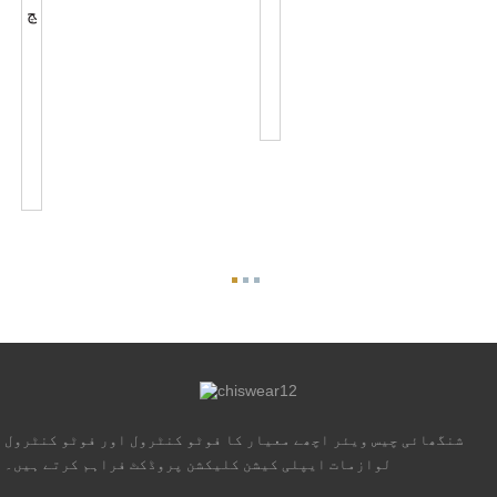
IOT
انٹیلیجنٹ
JL-
فوٹو
217C
سیل
آؤٹ
کنٹرول
ڈور
جے...
سٹریٹ
لائٹ
لوازمات
موڑ...
شنگھائی چیس ویئر اچھے معیار کا فوٹو کنٹرول اور فوٹو کنٹرول
لوازمات ایپلی کیشن کلیکشن پروڈکٹ فراہم کرتے ہیں۔