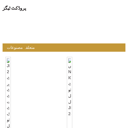
پروڈکٹ ٹیگز
متعلقہ مصنوعات
وائرلیس
NB-