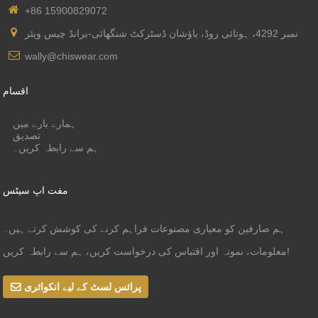
+86 15900829072
نمبر 4292، ہوتائی روڈ، باؤشان ڈسٹرکٹ شنگھائی-برانڈ چیس ویئر
wally@chiswear.com
اقسام
ہمارے بارے میں
تصدیق
ہم سے رابطہ کریں۔
مفت اپ سیٹس
ہم صارفین کو معیاری مصنوعات فراہم کرنے کی کوشش کرتے ہیں۔
معلومات، نمونہ اور اقتباس کی درخواست کریں، ہم سے رابطہ کریں!
پرائس لسٹ کے لیے انکوائری