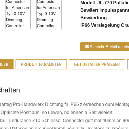
Modell: JL-770 Polluti
Bewäert Impulsspann
Bewäertung
IP66 Versiegelung Cra
Schéckt E-Mail un ei
ILER
PRODUIT PARAMETER
GET DETAILER PRÄISSER
haften
aarteg Pro-Handwierk Dichtung fir IP66 z'erreechen ouni Mont
l Opriichte Positioun, no uewen, no ënnen a Säit viséiert.
SE Endurance Z10 Schlëssel Connector gutt mat 40mm an 80
m).D'Basen an d'Kuppel kombinéiere fir Uschlëss ze kreéieren 