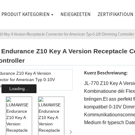
PRODUIT KATEGORIEN
NEIEGKEETEN
ZERTIFIKATIOUN
 Key A Version Receptacle Connector for American Typ 0-10V Dimming Controller
ndurance Z10 Key A Version Receptacle Co
ntroller
Kuerz Beschreiwung:
JL-770 Z10 Key A Vers
Loading...
Kombinatioune déi Flexi
bréngen.Et ass perfekt 
kompatibel 0-10V Dimmi
Kommunikatiounsconnec
Medium fir typesch Dat