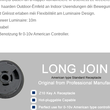
an haarden Outdoor-Ëmfeld an Indoor Uwendungen déi Bewegung
 Gréisst erlaben méi Flexibilitéit am Luminaire Design.
iwwer Luminaire: 10m
pabel
 Benotzung fir 0-10v American Controller.