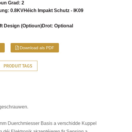
oun Grad: 2
ung: 0.8KV
Héich Impakt Schutz - IK09
ft Design (Optioun)
Drot: Optional
s
Download als PDF
PRODUIT TAGS
ageschrauwen.
mm Duerchmiesser Basis a verschidde Kuppel
déi Elektronik akzeptéieren fir Sensing a