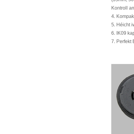
Kontroll 
4. Kompakt
5. Héicht 
6. IK09 ka
7. Perfekt