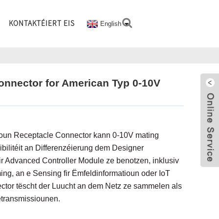
KONTAKTÉIERT EIS
English
nnector for American Typ 0-10V
ioun Receptacle Connector kann 0-10V mating
bilitéit an Differenzéierung dem Designer
fir Advanced Controller Module ze benotzen, inklusiv
ng, an e Sensing fir Ëmfeldinformatioun oder IoT
tor tëscht der Luucht an dem Netz ze sammelen als
etransmissiounen.