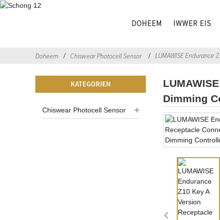
DOHEEM
IWWER EIS
LUMAWISE Endurance Z10
Doheem
Chiswear Photocell Sensor
LUMAWISE E
KATEGORIEN
Dimming Co
Chiswear Photocell Sensor