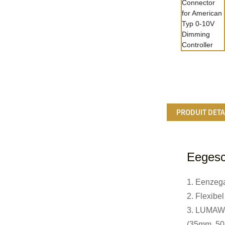
PRODUIT DETA
Eegesc
1. Eenzeg
2. Flexibe
3. LUMAWI
(35mm, 50m