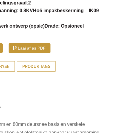
elingsgraad:2
panning: 0.8KV
Hoë impakbeskerming – IK09-
erk ontwerp (opsie)
Drade: Opsioneel
Laai af as PDF
RYSE
PRODUK TAGS
e.
mm en 80mm deursnee basis en verskeie
e skep wat elektronika aanvaar vir waarneming