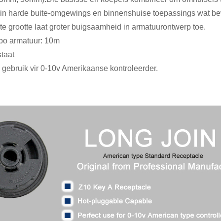
in harde buite-omgewings en binnenshuise toepassings wat bewe
e grootte laat groter buigsaamheid in armatuurontwerp toe.
 bo armatuur: 10m
staat
e gebruik vir 0-10v Amerikaanse kontroleerder.