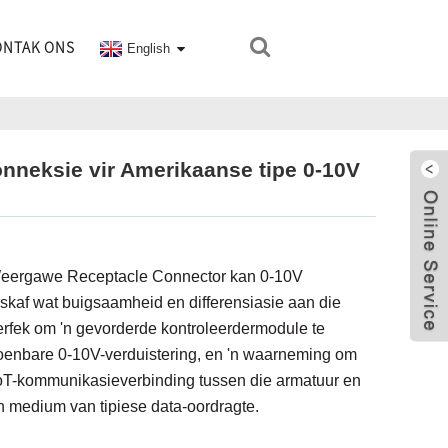
ONTAK ONS
English
neksie vir Amerikaanse tipe 0-10V
 Weergawe Receptacle Connector kan 0-10V
skaf wat buigsaamheid en differensiasie aan die
perfek om 'n gevorderde kontroleerdermodule te
soenbare 0-10V-verduistering, en 'n waarneming om
IoT-kommunikasieverbinding tussen die armatuur en
'n medium van tipiese data-oordragte.