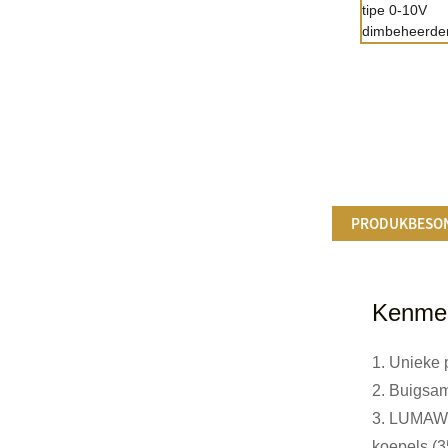
PRODUKBESO
Kenme
1. Unieke 
2. Buigsam
3. LUMAWI
koepels (