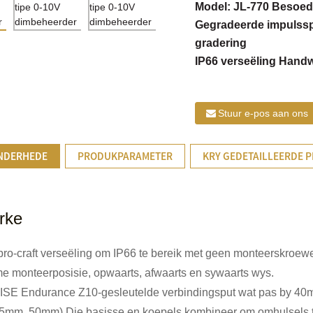
Model: JL-770 Besoed
Gegradeerde impulss
gradering
IP66 verseëling Handw
Stuur e-pos aan ons
NDERHEDE
PRODUKPARAMETER
KRY GEDETAILLEERDE P
rke
pro-craft verseëling om IP66 te bereik met geen monteerskroew
e monteerposisie, opwaarts, afwaarts en sywaarts wys.
SE Endurance Z10-gesleutelde verbindingsput wat pas by 40
35mm, 50mm).Die basisse en koepels kombineer om omhulsels t