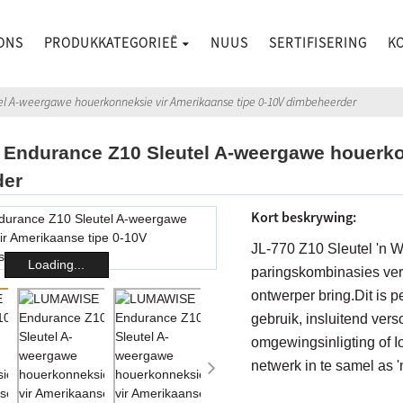
ONS
PRODUKKATEGORIEË
NUUS
SERTIFISERING
K
l A-weergawe houerkonneksie vir Amerikaanse tipe 0-10V dimbeheerder
ndurance Z10 Sleutel A-weergawe houerkon
der
Kort beskrywing:
JL-770 Z10 Sleutel 'n
Loading...
paringskombinasies ver
ontwerper bring.Dit is 
gebruik, insluitend ver
omgewingsinligting of 
netwerk in te samel as 