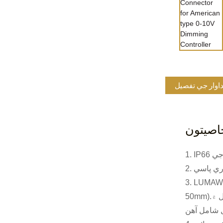
داوار جي تفصيل
اصيتون
تلف گنبد (35mm،
50mm).بيسز ۽ گنبد گڏ ٿين ٿا ملفوظات ٺاهڻ لاءِ جيڪي اليڪٽرانڪس کي قبول ڪن ٿا سينسنگ ۽ ڪنٽرول لاءِ سخت ٻاهرين ماحول ۾