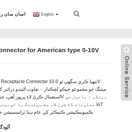
اسان سان را
English
nnector for American type 0-10V
ميٽنگ جو مجموعو جيڪو لچڪدار ۽ تفاوت آڻيندو ڊزائنر کي
معلومات گڏ ڪرڻ لاءِ هڪ سينسنگ يا لومينيئر 
ڪميونيڪيشن ڪنيڪٽر کي عام ڊيٽا ٽرانسميشن جي وچولي طور شامل آهي.
ماڊل: -770