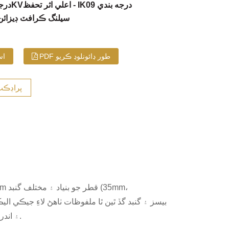
اعلي اثر تحفظ - IK09 درجه بندي
درجه بندي امپلس وولٹیج: 0.8KV
IP66 سيلنگ ڪرافٽ ڊيزائن
PDF طور ڊائونلوڊ ڪريو
اس
پراڊڪٽ
۽ اندروني ايپليڪيشنون جن ۾ حرڪت، قبضي، ۽ ڏينهن جي روشني جي فصل شامل آهن.