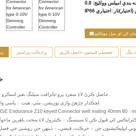
 (اختيار)
تار: اختياري
ان کي اي ميل موڪليو
 ٽيگ
تفصيلي قيمتون حاصل ڪريو
پراڊڪٽ پيراميٽر
پي
خ
1. IP66 حاصل ڪرڻ لاءِ منفرد پرو-ڪرافٽ سيلنگ بغير اسڪرو جي.
2. لچڪدار چڙهڻ واري پوزيشن، مٿي، هيٺ ۽ پاسي واري پاسي.
3. LUMAWISE Endurance Z10 keyed Connector well mating 40mm ۽ 80mm قطر جو بنياد ۽ مخ