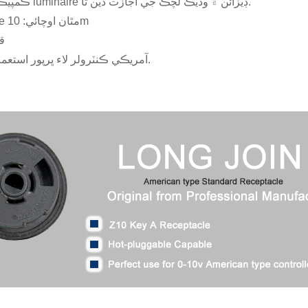
4. ڪمپيڪٽ سائيز luminaire ڊيزائن ۾ وڌيڪ لچڪ جي اجازت ڏين ٿا.
5. luminaire مٿان اوچائي: 10m
6. 9
7. 0-10v آمريڪي ڪنٽرولر لاء ڀرپور استعمال.