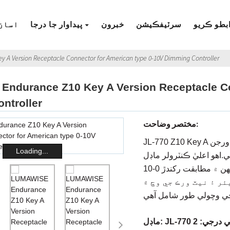
بطو ڪريو
سرٽيفڪيشن
خبرون
پيداوار جا درجا
اسان 
 A Version Receptacle Connector for American type 0-10V Dimming Controller
ndurance Z10 Key A Version Receptacle Co
ntroller
مختصر وضاحت:
JL-770 Z10 Key A ورجن Receptacle Connector مهيا ڪري سگھي ٿو 0-10V
Loading...
.اهو اعليٰ ڪنٽرولر ماڊل
استعمال ڪرڻ لاءِ ڀرپور آهي، جنهن ۾ مطابقت رکندڙ 0-10V ڊمنگ، ۽ ماحول جي
۽ نيٽ ورڪ جي وچ ۾ IoT
JL آلودگي درجي: 2