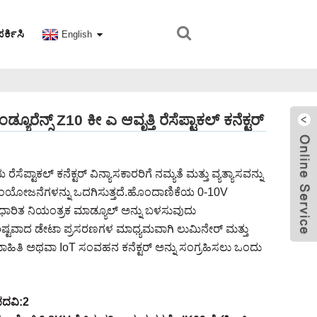
ರ್ಕಿಸಿ
English
ನ್ಸ್ Z10 ಕೀ ಎ ಆವೃತ್ತಿ ರೆಸೆಪ್ಟಾಕಲ್ ಕನೆಕ್ಟರ್
ಸೆಪ್ಟಾಕಲ್ ಕನೆಕ್ಟರ್ ವಿನ್ಯಾಸಕಾರರಿಗೆ ನಮ್ಯತೆ ಮತ್ತು ವ್ಯತ್ಯಾಸವನ್ನು
ೋಜನೆಗಳನ್ನು ಒದಗಿಸುತ್ತದೆ.ಹೊಂದಾಣಿಕೆಯ 0-10V
ಸುಧಾರಿತ ನಿಯಂತ್ರಕ ಮಾಡ್ಯೂಲ್ ಅನ್ನು ಬಳಸುವುದು
ಿಶಿಷ್ಟವಾದ ಡೇಟಾ ಪ್ರಸರಣಗಳ ಮಾಧ್ಯಮವಾಗಿ ಲುಮಿನೇರ್ ಮತ್ತು
ಮಾಹಿತಿ ಅಥವಾ IoT ಸಂವಹನ ಕನೆಕ್ಟರ್ ಅನ್ನು ಸಂಗ್ರಹಿಸಲು ಒಂದು
ಪದವಿ:2