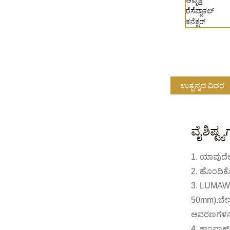
ಉತ್ಪನ್ನದ ವಿವರ
ವೈಶಿಷ್ಟ್
1. ಯಾವುದೇ ಆ
2. ಹೊಂದಿಕೊಳ್
3. LUMAWIS
50mm).ಬೇಸ್‌
ಆವರಣಗಳನ್ನು
4. ಕಾಂಪ್ಯಾಕ್