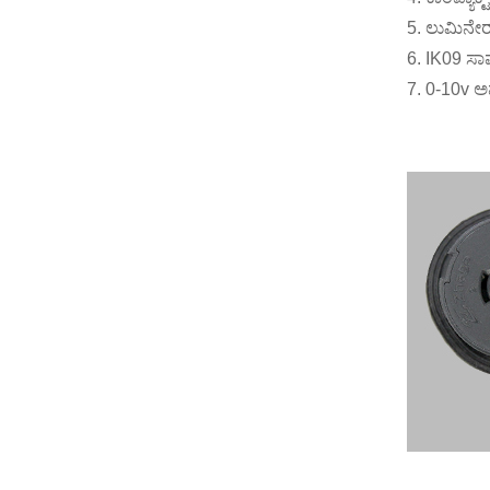
5. ಲುಮಿನೇರ
6. IK09 ಸಾ
7. 0-10v ಅ