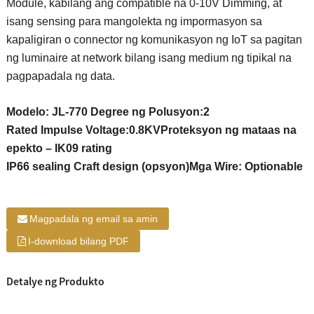
Module, kabilang ang compatible na 0-10V Dimming, at
isang sensing para mangolekta ng impormasyon sa
kapaligiran o connector ng komunikasyon ng IoT sa pagitan
ng luminaire at network bilang isang medium ng tipikal na
pagpapadala ng data.
Modelo: JL-770 Degree ng Polusyon:2
Rated Impulse Voltage:0.8KV
Proteksyon ng mataas na
epekto – IK09 rating
IP66 sealing Craft design (opsyon)
Mga Wire: Optionable
Magpadala ng email sa amin
I-download bilang PDF
Detalye ng Produkto