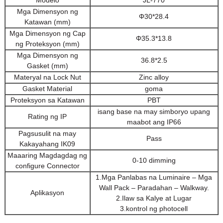
Modelo
JL-770
Mga Dimensyon ng
Φ30*28.4
Katawan (mm)
Mga Dimensyon ng Cap
Φ35.3*13.8
ng Proteksyon (mm)
Mga Dimensyon ng
36.8*2.5
Gasket (mm)
Materyal na Lock Nut
Zinc alloy
Gasket Material
goma
Proteksyon sa Katawan
PBT
isang base na may simboryo upang
Rating ng IP
maabot ang IP66
Pagsusulit na may
Pass
Kakayahang IK09
Maaaring Magdagdag ng
0-10 dimming
configure Connector
1.Mga Panlabas na Luminaire – Mga
Wall Pack – Paradahan – Walkway.
Aplikasyon
2.Ilaw sa Kalye at Lugar
3.kontrol ng photocell