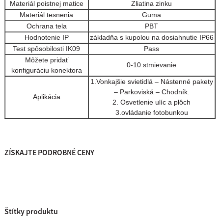
Materiál poistnej matice
Zliatina zinku
Materiál tesnenia
Guma
Ochrana tela
PBT
Hodnotenie IP
základňa s kupolou na dosiahnutie IP66
Test spôsobilosti IK09
Pass
Môžete pridať
0-10 stmievanie
konfiguráciu konektora
1.Vonkajšie svietidlá – Nástenné pakety
– Parkoviská – Chodník.
Aplikácia
2. Osvetlenie ulíc a plôch
3.ovládanie fotobunkou
ZÍSKAJTE PODROBNÉ CENY
Štítky produktu