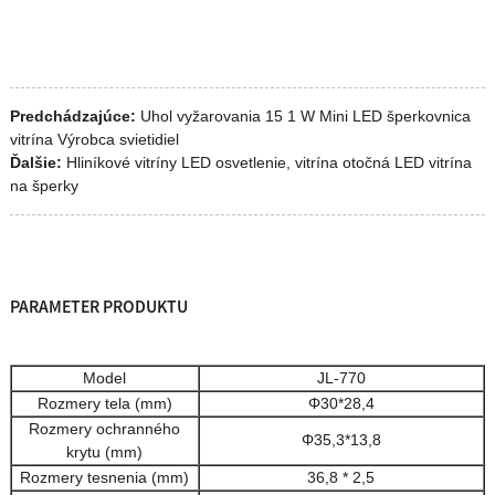
Predchádzajúce:
Uhol vyžarovania 15 1 W Mini LED šperkovnica
vitrína Výrobca svietidiel
Ďalšie:
Hliníkové vitríny LED osvetlenie, vitrína otočná LED vitrína
na šperky
PARAMETER PRODUKTU
Model
JL-770
Rozmery tela (mm)
Φ30*28,4
Rozmery ochranného
Φ35,3*13,8
krytu (mm)
Rozmery tesnenia (mm)
36,8 * 2,5