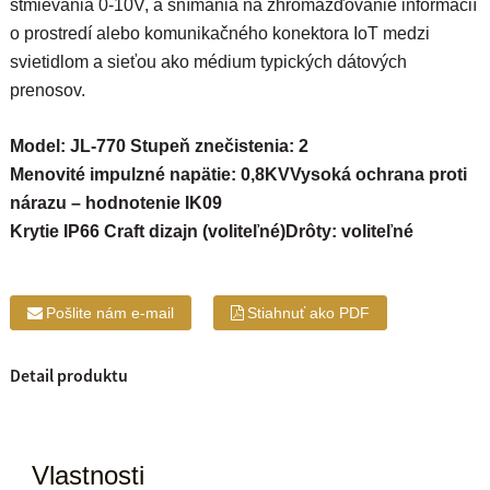
stmievania 0-10V, a snímania na zhromažďovanie informácií
o prostredí alebo komunikačného konektora IoT medzi
svietidlom a sieťou ako médium typických dátových
prenosov.
Model: JL-770 Stupeň znečistenia: 2
Menovité impulzné napätie: 0,8KV
Vysoká ochrana proti
nárazu – hodnotenie IK09
Krytie IP66 Craft dizajn (voliteľné)
Drôty: voliteľné
Pošlite nám e-mail
Stiahnuť ako PDF
Detail produktu
Vlastnosti