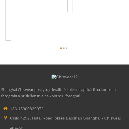
IOT
Vonkajšie
J...
Pouličné
Osvetlenie
JL-
217C
Twist
...
Shanghai Chiswear poskytuje kvalitné kolekcie aplikácií na kontrolu
fotografií a príslušenstva na kontrolu fotografií
+86 15900829072
Číslo 4292, Hutai Road, okres Baoshan Shanghai - Chiswear
značky