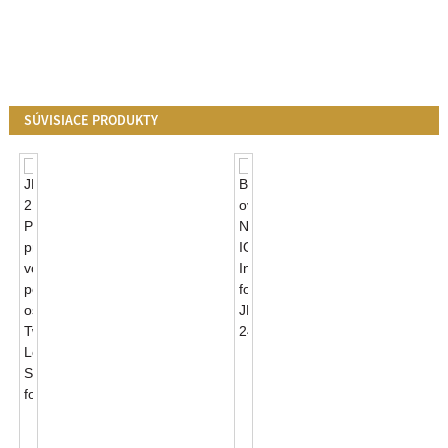
SÚVISIACE PRODUKTY
Bezdrôtové
Ovládanie
Inteligentnej
Fotobunky
Príslušenstvo
NB-
Pre