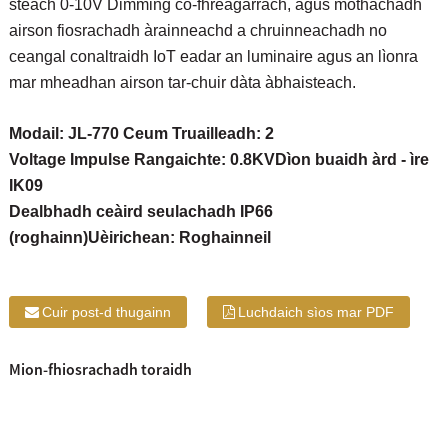
steach 0-10V Dimming co-fhreagarrach, agus mothachadh
airson fiosrachadh àrainneachd a chruinneachadh no
ceangal conaltraidh IoT eadar an luminaire agus an lìonra
mar mheadhan airson tar-chuir dàta àbhaisteach.
Modail: JL-770 Ceum Truailleadh: 2
Voltage Impulse Rangaichte: 0.8KV
Dìon buaidh àrd - ìre
IK09
Dealbhadh ceàird seulachadh IP66
(roghainn)
Uèirichean: Roghainneil
Cuir post-d thugainn
Luchdaich sìos mar PDF
Mion-fhiosrachadh toraidh