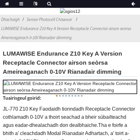
Dhachaigh
Sensor Photocell Chiswear
LUMAWISE Endurance Z10 Key A Version Receptacle Connector airson seòrsa
Ameireaganach 0-10V Rianadair dimming
LUMAWISE Endurance Z10 Key A Version
Receptacle Connector airson seòrsa
Ameireaganach 0-10V Rianadair dimming
Tuairisgeul goirid:
JL-770 Z10 Key Faodaidh tionndadh Receptacle Connector
cothlamadh 0-10V a thoirt seachad a bheir sùbailteachd
agus eadar-dhealachadh don dealbhaiche.Tha e foirfe a
bhith a’ cleachdadh Modal Rianadair Adhartach, a’ toirt a-