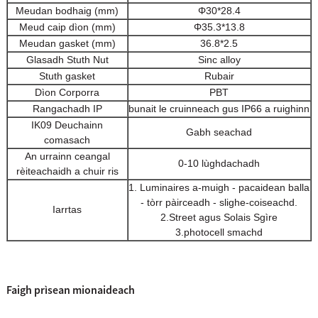
Meudan bodhaig (mm)
Φ30*28.4
Meud caip dìon (mm)
Φ35.3*13.8
Meudan gasket (mm)
36.8*2.5
Glasadh Stuth Nut
Sinc alloy
Stuth gasket
Rubair
Dìon Corporra
PBT
Rangachadh IP
bunait le cruinneach gus IP66 a ruighinn
IK09 Deuchainn
Gabh seachad
comasach
An urrainn ceangal
0-10 lùghdachadh
rèiteachaidh a chuir ris
1. Luminaires a-muigh - pacaidean balla
- tòrr pàirceadh - slighe-coiseachd.
Iarrtas
2.Street agus Solais Sgìre
3.photocell smachd
Faigh prìsean mionaideach