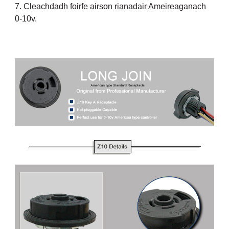
7. Cleachdadh foirfe airson rianadair Ameireaganach
0-10v.