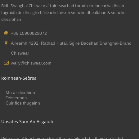
Bidh Shanghai Chiswear a’ toirt seachad toradh cruinneachaidhean
tagraidh de dheagh chàileachd airson smachd dhealbhan & smachd
dhealbhan
+86 15900829072
Àireamh 4292, Rathad Hutai, Sgìre Baoshan Shanghai-Brand
Chiswear
wally@chiswear.com
Roinnean-Seòrsa
Mu ar deidhinn
Teisteanas
Cuir fios thugainn
Upsates Saor An Asgaidh
Bidh sinn a’ feuchainn ri toraidhean càileachd a thoirt do luchd-