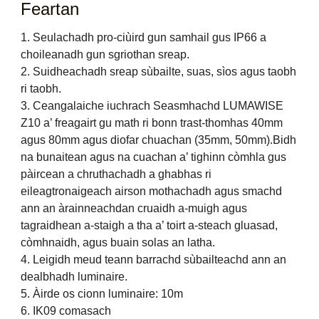
Feartan
1. Seulachadh pro-ciùird gun samhail gus IP66 a
choileanadh gun sgriothan sreap.
2. Suidheachadh sreap sùbailte, suas, sìos agus taobh
ri taobh.
3. Ceangalaiche iuchrach Seasmhachd LUMAWISE
Z10 a’ freagairt gu math ri bonn trast-thomhas 40mm
agus 80mm agus diofar chuachan (35mm, 50mm).Bidh
na bunaitean agus na cuachan a’ tighinn còmhla gus
pàircean a chruthachadh a ghabhas ri
eileagtronaigeach airson mothachadh agus smachd
ann an àrainneachdan cruaidh a-muigh agus
tagraidhean a-staigh a tha a’ toirt a-steach gluasad,
còmhnaidh, agus buain solas an latha.
4. Leigidh meud teann barrachd sùbailteachd ann an
dealbhadh luminaire.
5. Àirde os cionn luminaire: 10m
6. IK09 comasach