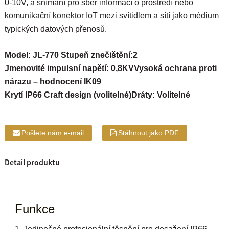
0-10V, a snímání pro sběr informací o prostředí nebo
komunikační konektor IoT mezi svítidlem a sítí jako médium
typických datových přenosů.
Model: JL-770 Stupeň znečištění:2
Jmenovité impulsní napětí: 0,8KV
Vysoká ochrana proti
nárazu – hodnocení IK09
Krytí IP66 Craft design (volitelné)
Dráty: Volitelné
Pošlete nám e-mail
Stáhnout jako PDF
Detail produktu
Funkce