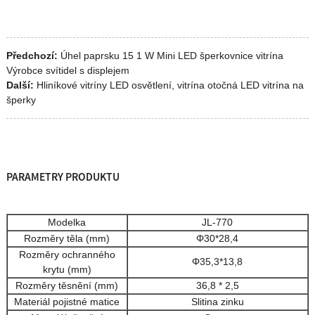
Předchozí:
Úhel paprsku 15 1 W Mini LED šperkovnice vitrína
Výrobce svítidel s displejem
Další:
Hliníkové vitríny LED osvětlení, vitrína otočná LED vitrína na
šperky
PARAMETRY PRODUKTU
Modelka
JL-770
Rozměry těla (mm)
Φ30*28,4
Rozměry ochranného
Φ35,3*13,8
krytu (mm)
Rozměry těsnění (mm)
36,8 * 2,5
Materiál pojistné matice
Slitina zinku