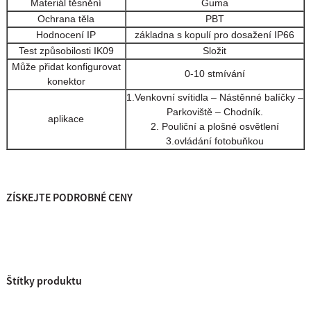
Materiál těsnění
Guma
Ochrana těla
PBT
Hodnocení IP
základna s kopulí pro dosažení IP66
Test způsobilosti IK09
Složit
Může přidat konfigurovat
0-10 stmívání
konektor
1.Venkovní svítidla – Nástěnné balíčky –
Parkoviště – Chodník.
aplikace
2. Pouliční a plošné osvětlení
3.ovládání fotobuňkou
ZÍSKEJTE PODROBNÉ CENY
Štítky produktu