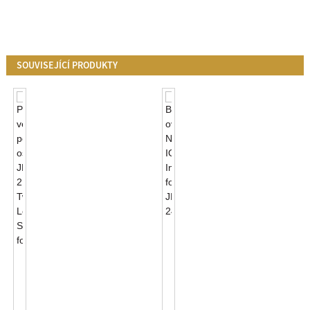
SOUVISEJÍCÍ PRODUKTY
Bezdrátové
Ovládání
NB-
Příslušenství
IOT
Venkovního
Inteligentní
Pouličního
Fotobuňka
Osvětlení
J...
JL-