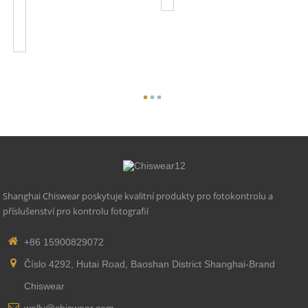
217C
Twist
...
Shanghai Chiswear poskytuje kvalitní produkty pro fotokontrolu a
příslušenství pro kontrolu fotografií
+86 15900829072
Číslo 4292, Hutai Road, Baoshan District Shanghai-Brand
Chiswear
wally@chiswear.com