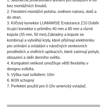
1. Jedinečné profesionální těsnění pro dosažení IP66
bez montážních šroubů.
2. Flexibilní montážní poloha, směrem nahoru, dolů a
do stran.
3. Klíčový konektor LUMAWISE Endurance Z10 Dobře
lícující konektor o průměru 40 mm a 80 mm a různé
kopule (35 mm, 50 mm).Základny a kopule se
kombinují a vytvářejí kryty, které přijímají elektroniku
pro snímání a ovládání v náročných venkovních
prostředích a vnitřních aplikacích, které zahrnují pohyb,
obsazení a sběr denního světla.
4. Kompaktní velikost umožňuje větší flexibilitu v
designu svítidla.
5. Výška nad svítidlem: 10m
6. IK09 schopný
7. Perfektní použití pro 0-10v americký ovladač.