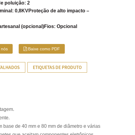
e poluição: 2
minal: 0,8KV
Proteção de alto impacto –
rtesanal (opcional)
Fios: Opcional
 nós
Baixe como PDF
TALHADOS
ETIQUETAS DE PRODUTO
ntagem.
ente.
base de 40 mm e 80 mm de diâmetro e várias
netes que aceitam componentes eletrônicos