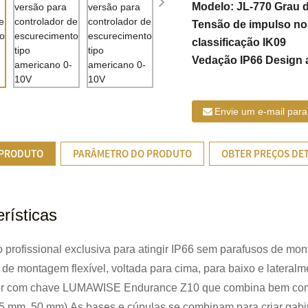
Modelo: JL-770 Grau d
Tensão de impulso no
classificação IK09
Vedação IP66 Design a
Envie um e-mail para
 PRODUTO
PARÂMETRO DO PRODUTO
OBTER PREÇOS DE
rísticas
 profissional exclusiva para atingir IP66 sem parafusos de mo
 de montagem flexível, voltada para cima, para baixo e lateralm
or com chave LUMAWISE Endurance Z10 que combina bem com 
35 mm, 50 mm).As bases e cúpulas se combinam para criar gabi