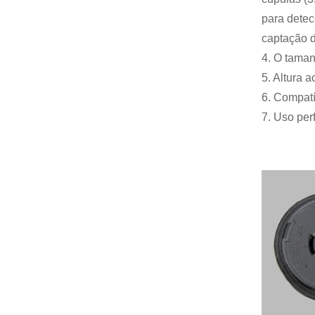
para detec
captação d
4. O taman
5. Altura 
6. Compat
7. Uso per