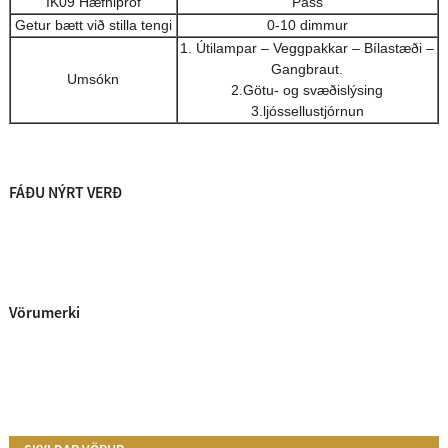
IK09 Hæfnipróf
Pass
Getur bætt við stilla tengi
0-10 dimmur
1. Útilampar – Veggpakkar – Bílastæði –
Gangbraut.
Umsókn
2.Götu- og svæðislýsing
3.ljóssellustjórnun
FÁÐU NÝRT VERÐ
Vörumerki