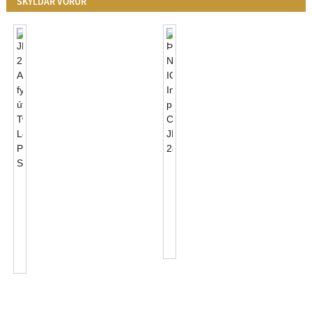
SKYLDAR VÖRUR
Þráðlaus
NB-
JL-
IOT
217C
Intelligent
Aukabúnaður
Photocell
Fyrir
Control
Útigötuljós
J...
Twist
...