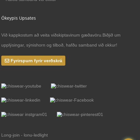
Ókeypis Upsates
Við kappkostum að veita viðskiptavinum gæðavöru.Biðjið um
upplýsingar, sýnishorn og tilboð, hafðu samband við okkur!
Fyrirspurn fyrir verðskrá
Long-join - lonu-ledlight