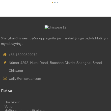
Shanghai Chiswear býður upp á góða ljósmyndastýringu og fylgihluti fyrir
myndastýringu
+86 15900829072
Númer 4292, Hutai Road, Baoshan District Shanghai-Brand
Chiswear
wally@chiswear.com
Flokkar
Um okkur
Vottun
Hafðu samband við okkur