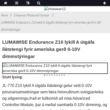
Heim
Chiswear Photocell Sensor
LUMAWISE Endurance Z10 lykill A útgáfa ílátstengi fyrir ameríska gerð 0-10V
dimmstýringar
LUMAWISE Endurance Z10 lykill A útgáfa
ílátstengi fyrir ameríska gerð 0-10V
dimmstýringar
Stutt lýsing:
JL-770 Z10 lykill A útgáfa ílátstengi getur veitt 0-10V
pörunarsamsetningar sem færa hönnuðinum sveigjanleika
og aðgreiningu.Það er fullkomið að nota Advanced
Controller Module, þar á meðal samhæfa 0-10V dimming, og