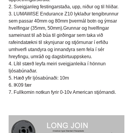
2. Sveigjanleg festingarstaða, upp, niður og til hliðar.
3. LUMAWISE Endurance Z10 lyklaður tengibrunnur
sem passar 40mm og 80mm þvermál botn og ýmsar
hvelfingar (35mm, 50mm).Grunnar og hvelfingar
sameinast til að búa til girðingar sem taka við
rafeindatækni til skynjunar og stjórnunar í erfiðu
umhverfi utandyra og innandyra sem fela í sér
hreyfingu, umráð og dagsbirtuuppskeru.
4. Lítil stærð leyfa meiri sveigjanleika í hönnun
ljósabúnaðar.
5. Hæð yfir ljósabúnaði: 10m
6. IK09 fær
7. Fullkomin notkun fyrir 0-10v American stjórnandi.