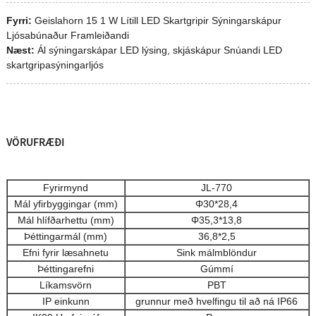
Fyrri:
Geislahorn 15 1 W Lítill LED Skartgripir Sýningarskápur
Ljósabúnaður Framleiðandi
Næst:
Ál sýningarskápar LED lýsing, skjáskápur Snúandi LED
skartgripasýningarljós
VÖRUFRÆÐI
Fyrirmynd
JL-770
Mál yfirbyggingar (mm)
Φ30*28,4
Mál hlífðarhettu (mm)
Φ35,3*13,8
Þéttingarmál (mm)
36,8*2,5
Efni fyrir læsahnetu
Sink málmblöndur
Þéttingarefni
Gúmmí
Líkamsvörn
PBT
IP einkunn
grunnur með hvelfingu til að ná IP66