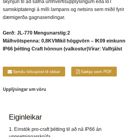
skynjun til að safna umhverfisupplýsingum eða IoT
samskiptatengi á milli lampans og netsins sem miðil fyrir
dæmigerða gagnasendingar.
Gerð: JL-770 Mengunarstig:2
Málhvötspenna: 0,8KV
Mikil höggvörn – IK09 einkunn
IP66 þétting Craft hönnun (valkostur)
Vírar: Valfrjálst
Sendu tölvupóst til okkar
Sækja sem PDF
Upplýsingar um vöru
Eiginleikar
1. Einstök pro-craft þétting til að ná IP66 án
uppsetningarskrúfa.