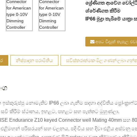
ශ්‍රේණිගත ආවේග වෝල්
ශ්රේණිගත කිරීම
IP66 මුද්‍රා තැබීමේ යාත්‍
අපට විද්‍යුත් තැපෑල එ
තර
නිෂ්පාදන පරාමිතිය
සවිස්තරාත්මක මිල ගණන් ලබා ගන්
ංග
ස්කුරුප්පු නොමැතිව IP66 ලබා ගැනීම සඳහා අද්විතීය ප්‍රෝ-ක්‍රාෆ්ට් මු
ීලී සවි කිරීම් ස්ථානය, ඉහළට, පහළට සහ පැත්තට මුහුණලා.
SE Endurance Z10 keyed Connector well Mating 40mm සහ 8
 එළිමහන් පරිසරයන් සහ චලනය, පදිංචිය සහ දිවා එළිය අස්වනු