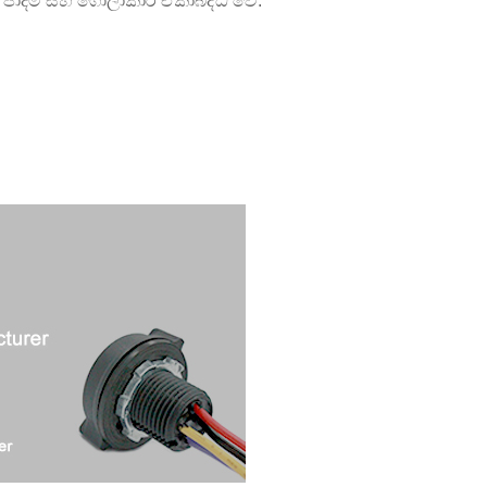
ට පාදම සහ ගෝලාකාර ඒකාබද්ධ වේ.