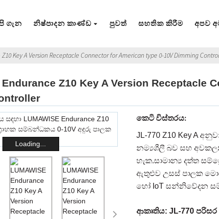
පි ගැන
නිෂ්පාදන කාණ්ඩ
පුවත්
සහතික කිරීම
අපව 
10 Key A Version Receptacle Connector for American type 0-10V Dimming Control
ndurance Z10 Key A Version Receptacle Co
ntroller
කෙටි විස්තරය:
JL-770 Z10 Key A අනු
Loading...
නම්‍යශීලී බව සහ අවක
හැක.සාමාන්‍ය දත්ත සම්ප
ඇතුළුව උසස් පාලක මොඩි
හෝ IoT සන්නිවේදන සම්
ආකෘතිය: JL-770 පරිසර