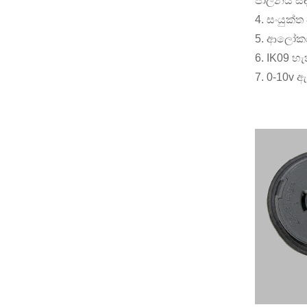
පාලනය සඳ
4. සංයුක්ත
5. ආලෝකය
6. IK09 හ
7. 0-10v 