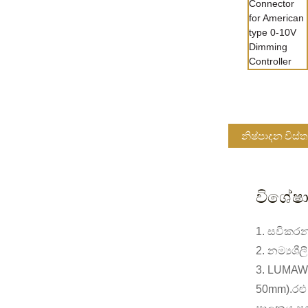
නිෂ්පාදන විස්
විශේෂා
1. සවිකරන ඉ
2. නම්‍යශ
3. LUMAWI
50mm).රළු