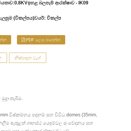
ටීයතාව:0.8KV
ඉහළ බලපෑම් ආරක්ෂාව - IK09
රා සැලසුම (විකල්පය)
වයර්: විකල්ප
වන්න
PDF ලෙස බාගන්න
න
නිෂ්පාදන ටැග්
ද්‍රා තැබීම.
0mm විෂ්කම්භය පදනම් සහ විවිධ domes (35mm,
 නෙලීම ඇතුළත් ගෘහස්ථ යෙදුම්වල සංවේදනය සහ