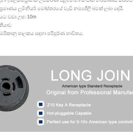
හා ඉලෙක්ට්‍රොනික උපකරණ පිළිගන්නා සංවෘත නිර්මාණය කිරීම
 ප්‍රමාණය ලුමිනියර් මෝස්තරයේ වැඩි නම්‍යශීලී බවක් ලබා දෙයි.
ට වඩා උස: 10m
ැකියාව
ඇමරිකානු පාලකය සඳහා පරිපූර්ණ භාවිතය.