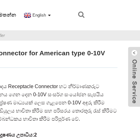
අමතන්න
English
ler
nnector for American type 0-10V
වාදය Receptacle Connector හට නිර්මාණකරුට
ලනය ගෙන දෙන 0-10V සංසර්ග සංයෝජන සැපයිය
්‍රේෂණ මාධ්‍යයක් ලෙස ගැළපෙන 0-10V අඳුරු කිරීම
යුලය භාවිතා කිරීම සහ පරිසරය තොරතුරු රැස් කිරීමට
බන්ධකය භාවිතා කිරීම පරිපූර්ණ වේ.
 දූෂණය උපාධිය:2