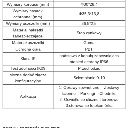
Wymiary korpusu (mm)
Φ30*28,4
Wymiary nasadki
Φ35,3*13,8
ochronnej (mm)
Wymiary uszczelki (mm)
36,8*2,5
Materiał nakrętki
Stop cynkowy
zabezpieczającej
Materiał uszczelki
Guma
Ochrona ciała
PBT
podstawa z kopułą zapewniająca
Klasa IP
stopień ochrony IP66
Test zdolności IK09
Przechodzić
Można dodać złącze
Ściemnianie 0-10
konfiguracyjne
1. Oprawy zewnętrzne – Zestawy
ścienne – Parkingi – Chodniki.
Aplikacja
2. Oświetlenie uliczne i terenowe
3.sterowanie fotokomórką